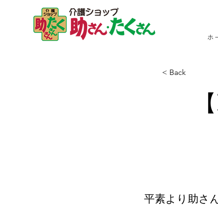
ホ
< Back
【
平素より助さ